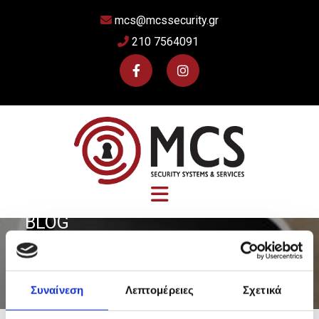
mcs@mcssecurity.gr

210 7564091

BLOG
Συναίνεση
Λεπτομέρειες
Σχετικά