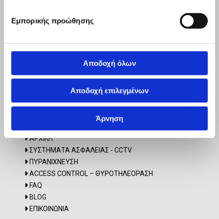
ΣΤΟΙΧΕΙΑ ΕΠΙΚΟΙΝΩΝΙΑΣ
Εμπορικής προώθησης
Διεύθυνση

Αρτοτίνης 40-42, Αθήνα Τ.Κ. 11633
Τηλέφωνο
2107564091

Αποδοχή όλων
Κινητό
6992646746

E-mail

Αποδοχή επιλεγμένων
mcs@mcssecurity.gr
info@mcssecurity.gr
Άρνηση
SITEMAP
ΑΡΧΙΚΗ

ΣΥΣΤΗΜΑΤΑ ΑΣΦΑΛΕΙΑΣ - CCTV

ΠΥΡΑΝΙΧΝΕΥΣΗ

ACCESS CONTROL – ΘΥΡΟΤΗΛΕΟΡΑΣΗ

FAQ

BLOG

ΕΠΙΚΟΙΝΩΝΙΑ
