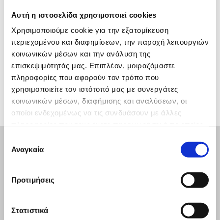
Αυτή η ιστοσελίδα χρησιμοποιεί cookies
Χρησιμοποιούμε cookie για την εξατομίκευση
περιεχομένου και διαφημίσεων, την παροχή λειτουργιών
Σύντομα κοντά σας!
κοινωνικών μέσων και την ανάλυση της
επισκεψιμότητάς μας. Επιπλέον, μοιραζόμαστε
πληροφορίες που αφορούν τον τρόπο που
χρησιμοποιείτε τον ιστότοπό μας με συνεργάτες
κοινωνικών μέσων, διαφήμισης και αναλύσεων, οι
οποίοι ενδεχομένως να τις συνδυάσουν με άλλες
πληροφορίες που τους έχετε παραχωρήσει ή τις οποίες
έχουν συλλέξει σε σχέση με την από μέρους σας χρήση
Επιλογή
των υπηρεσιών τους.
Αναγκαία
συγκατάθεσης
Προτιμήσεις
M.C.S. Security
Στατιστικά
Συστήματα Ασφαλείας, Συναγερμοί, CCTV